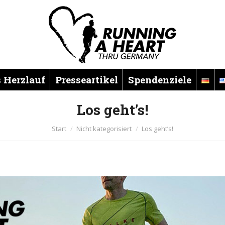
m
 Herzlauf
Presseartikel
Spendenziele
Los geht’s!
Sie befinden sich hier:
Start
Nicht kategorisiert
Los geht’s!