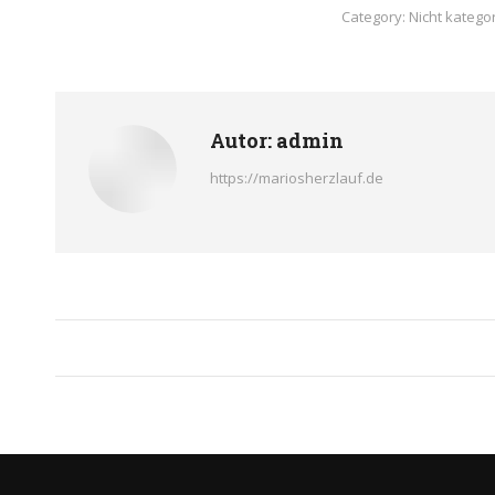
Category:
Nicht kategor
Autor:
admin
https://mariosherzlauf.de
Kommentarnavigati